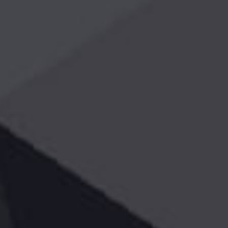
器）等物件组成
地面连接，振动
动，筛体则通过
通过两种质体的
也是我公司生产的
形，物料在椭圆
● XZS型双
● 该类型产品
● 该类型设备
● 该类型设备
● 改类型设备