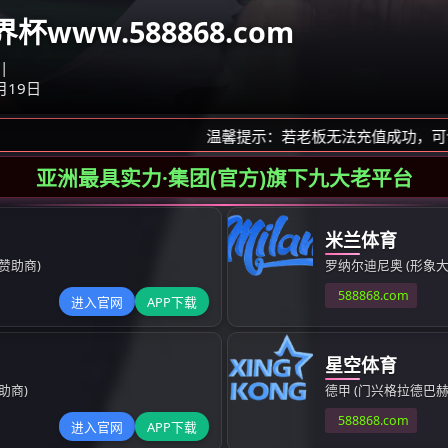
为钢板冲孔、条缝筛板、聚氨酯筛板、或编织网筛网等；
计成可调倾角结构；
预埋铁或地脚螺栓两种类型；
以上型号，可以非标设计；