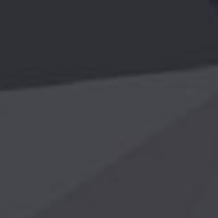
方端网页版登录入口-开云（中国）
18637300467
质体振动筛
制 · 降本增效 · 性价比高
振动筛是我公司技术工程师结合十多年的经验累积，
发出的一种新式筛分设备，该类型设备一经推出，立即
产品不同的特性，根据实际数据分析，在同等筛面规格
型产品能节能三分之一以上，且在振动过程中，对地面
18637300467
在楼层或高处使用该设时，不再需要像传统设备一样加
取报价
整个工程的安全系数还是整个项目的产品预算，该类产