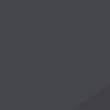
产品描述
XZS型双质体
一经推出，立即
以上，且在振动
的安全系数还是整
XZS型双质体