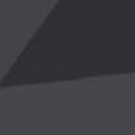
网站首页
关
XZS型双质体振动筛
产品描述
品牌优势
相关产品
相关新闻
返回列表