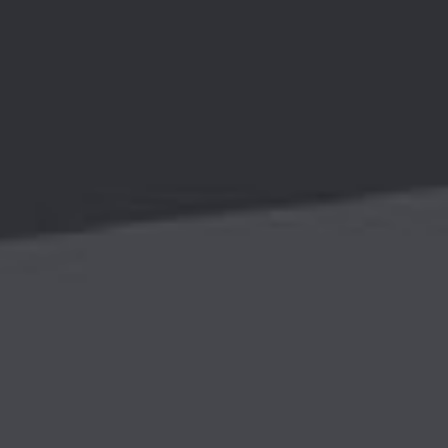
网站首页
关于我们
给料设备
主营产品
PRODUCT CENTER
成功案例
给料设备
输送设备
生产设备
新闻资讯
开云·官方端网页版登录入口-开云（中国）