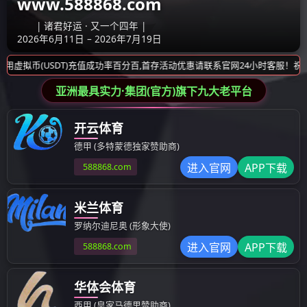
下一篇：
成功案例
CONTACT US
联系方式
联系人
王经理
联系电话
18637300467
公司地址
新乡市小店工业区
ATTENTION
关注我们