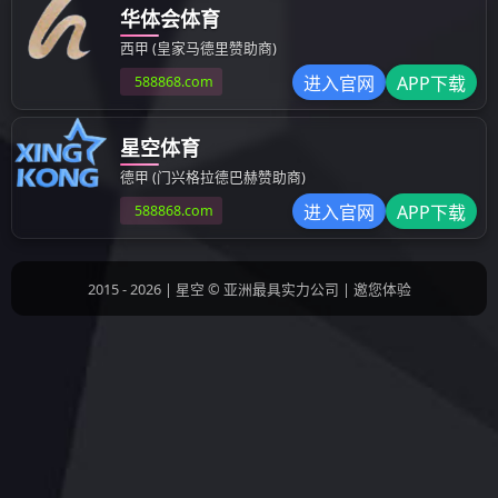
ATTENTION
关注我们
微信二维码
版权所有 开云·官方端网页版登录入口-开云（中国）
备案号：豫
ICP备18002083号-1